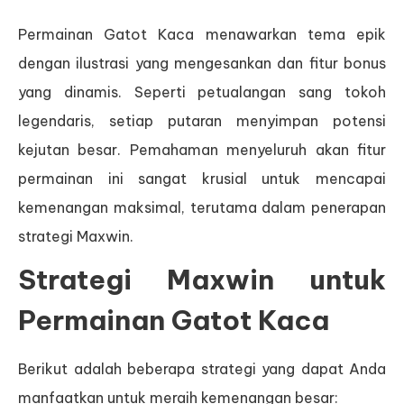
Permainan Gatot Kaca menawarkan tema epik
dengan ilustrasi yang mengesankan dan fitur bonus
yang dinamis. Seperti petualangan sang tokoh
legendaris, setiap putaran menyimpan potensi
kejutan besar. Pemahaman menyeluruh akan fitur
permainan ini sangat krusial untuk mencapai
kemenangan maksimal, terutama dalam penerapan
strategi Maxwin.
Strategi Maxwin untuk
Permainan Gatot Kaca
Berikut adalah beberapa strategi yang dapat Anda
manfaatkan untuk meraih kemenangan besar: