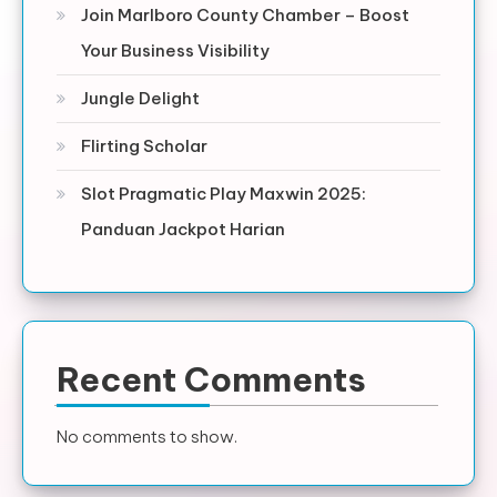
Join Marlboro County Chamber – Boost
Your Business Visibility
Jungle Delight
Flirting Scholar
Slot Pragmatic Play Maxwin 2025:
Panduan Jackpot Harian
Recent Comments
No comments to show.