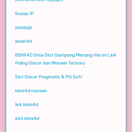
Sayap JP
sayapjp
asian4d
BBNI4D Situs Slot Gampang Menang Hari ini Link
Paling Gacor dan Maxwin Terbaru
Slot Gacor Pragmatic & PG Soft
bbni4d maxwin
link bbni4d
slot bbni4d