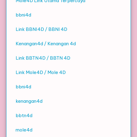
Mole4D Link Utama Terpercaya
bbni4d
Link BBNI4D / BBNI 4D
Kenangan4d / Kenangan 4d
Link BBTN4D / BBTN 4D
Link Mole4D / Mole 4D
bbni4d
kenangan4d
bbtn4d
mole4d