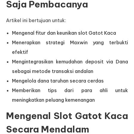
Saja Pembacanya
Artikel ini bertujuan untuk:
Mengenal fitur dan keunikan slot Gatot Kaca
Menerapkan strategi Maxwin yang terbukti
efektif
Mengintegrasikan kemudahan deposit via Dana
sebagai metode transaksi andalan
Mengelola dana taruhan secara cerdas
Memberikan tips dari para ahli untuk
meningkatkan peluang kemenangan
Mengenal Slot Gatot Kaca
Secara Mendalam