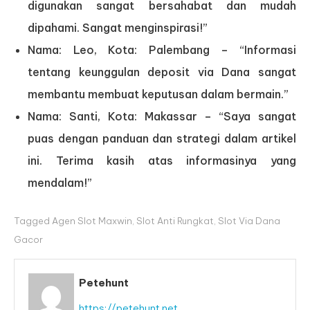
digunakan sangat bersahabat dan mudah
dipahami. Sangat menginspirasi!”
Nama: Leo, Kota: Palembang – “Informasi
tentang keunggulan deposit via Dana sangat
membantu membuat keputusan dalam bermain.”
Nama: Santi, Kota: Makassar – “Saya sangat
puas dengan panduan dan strategi dalam artikel
ini. Terima kasih atas informasinya yang
mendalam!”
Tagged
Agen Slot Maxwin
,
Slot Anti Rungkat
,
Slot Via Dana
Gacor
Petehunt
https://petehunt.net