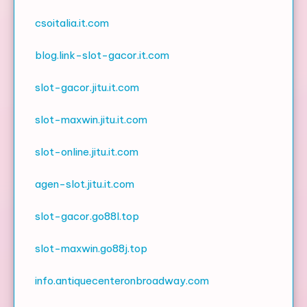
csoitalia.it.com
blog.link-slot-gacor.it.com
slot-gacor.jitu.it.com
slot-maxwin.jitu.it.com
slot-online.jitu.it.com
agen-slot.jitu.it.com
slot-gacor.go88l.top
slot-maxwin.go88j.top
info.antiquecenteronbroadway.com