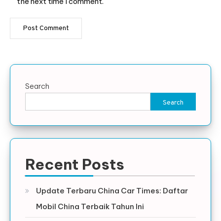
the next time I comment.
Search
Search
Recent Posts
Update Terbaru China Car Times: Daftar
Mobil China Terbaik Tahun Ini