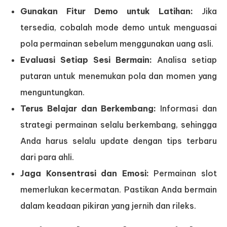
Gunakan Fitur Demo untuk Latihan:
Jika
tersedia, cobalah mode demo untuk menguasai
pola permainan sebelum menggunakan uang asli.
Evaluasi Setiap Sesi Bermain:
Analisa setiap
putaran untuk menemukan pola dan momen yang
menguntungkan.
Terus Belajar dan Berkembang:
Informasi dan
strategi permainan selalu berkembang, sehingga
Anda harus selalu update dengan tips terbaru
dari para ahli.
Jaga Konsentrasi dan Emosi:
Permainan slot
memerlukan kecermatan. Pastikan Anda bermain
dalam keadaan pikiran yang jernih dan rileks.