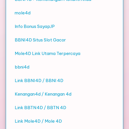
mole4d
Info Bonus SayapJP
BBNI4D Situs Slot Gacor
Mole4D Link Utama Terpercaya
bbni4d
Link BBNI4D / BBNI 4D
Kenangan4d / Kenangan 4d
Link BBTN4D / BBTN 4D
Link Mole4D / Mole 4D